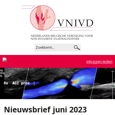
Commissies
Beroepsprofiel
Richtlijnen
Tarieven
Inloggen leden
Lidmaatschap
Registratie en accreditatie
Documenten
Nieuwsbrief juni 2023