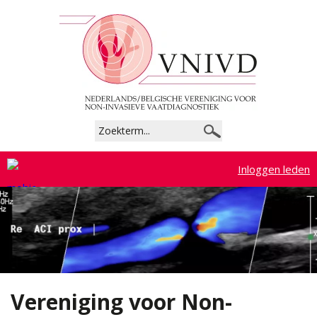
Commissies
Beroepsprofiel
Richtlijnen
Tarieven
Inloggen leden
Lidmaatschap
Registratie en accreditatie
Documenten
Vereniging voor Non-