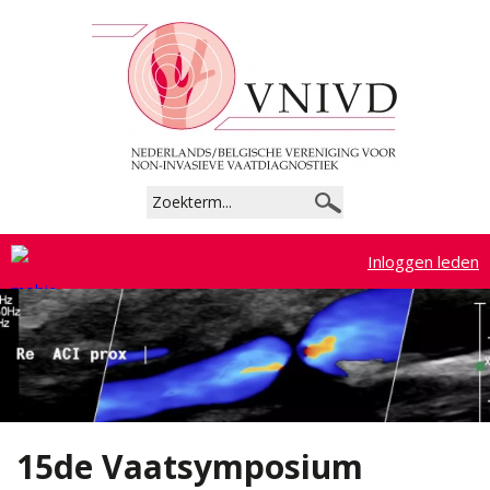
Commissies
Beroepsprofiel
Richtlijnen
Tarieven
Inloggen leden
Lidmaatschap
Registratie en accreditatie
Documenten
15de Vaatsymposium